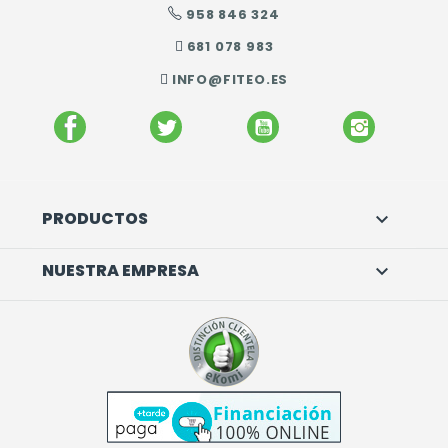
958 846 324
681 078 983
INFO@FITEO.ES
FACEBOOK
TWITTER
YOUTUBE
INSTAGR
PRODUCTOS

NUESTRA EMPRESA
