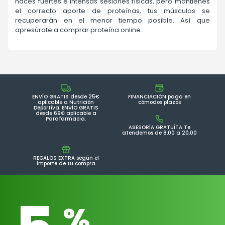
haces fuertes e intensas sesiones físicas, pero mantienes
el correcto aporte de proteínas, tus músculos se
recuperarán en el menor tiempo posible. Así que
apresúrate a comprar proteína online.
ENVÍO GRATIS desde 25€
FINANCIACIÓN paga en
aplicable a Nutrición
cómodos plazos
Deportiva. ENVÍO GRATIS
desde 69€ aplicable a
Parafarmacia.
ASESORÍA GRATUÍTA Te
atendemos de 8.00 a 20.00
REGALOS EXTRA según el
importe de tu compra
%