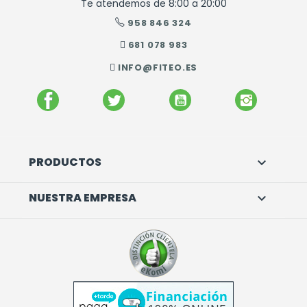
Te atendemos de 8:00 a 20:00
958 846 324
681 078 983
INFO@FITEO.ES
FACEBOOK
TWITTER
YOUTUBE
INSTAGR
PRODUCTOS

NUESTRA EMPRESA
