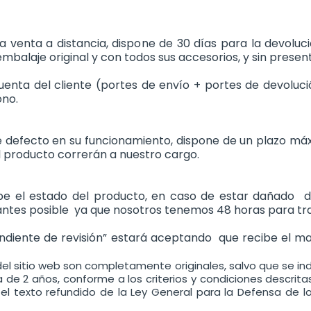
a venta a distancia, dispone de 30 días para la devoluc
mbalaje original y con todos sus accesorios, y sin presen
uenta del cliente (portes de envío + portes de devoluc
ono.
de defecto en su funcionamiento, dispone de un plazo má
l producto correrán a nuestro cargo.
ebe el estado del producto, en caso de estar dañado
o antes posible ya que nosotros tenemos 48 horas para tr
endiente de revisión” estará aceptando que recibe el ma
el sitio web son completamente originales, salvo que se indi
de 2 años, conforme a los criterios y condiciones descritas
el texto refundido de la Ley General para la Defensa de l