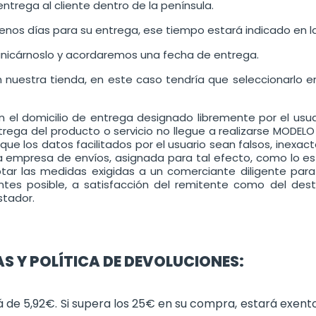
entrega al cliente dentro de la península.
nos días para su entrega, ese tiempo estará indicado en la 
municárnoslo y acordaremos una fecha de entrega.
uestra tienda, en este caso tendría que seleccionarlo en 
n el domicilio de entrega designado libremente por el usu
rega del producto o servicio no llegue a realizarse MODEL
 los datos facilitados por el usuario sean falsos, inexac
empresa de envíos, asignada para tal efecto, como lo es la
ptar las medidas exigidas a un comerciante diligente par
ntes posible, a satisfacción del remitente como del dest
stador.
S Y POLÍTICA DE DEVOLUCIONES:
á de 5,92€. Si supera los 25€ en su compra, estará exent