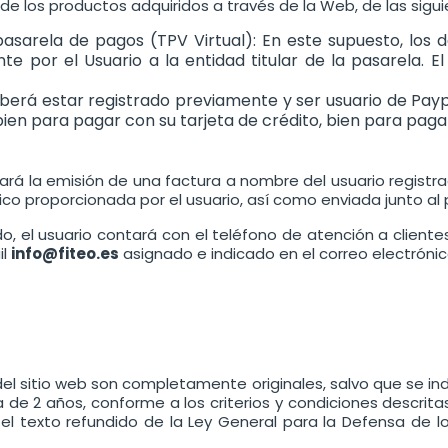
 de los productos adquiridos a través de la Web, de las sig
pasarela de pagos (TPV Virtual): En este supuesto, los 
e por el Usuario a la entidad titular de la pasarela. El
eberá estar registrado previamente y ser usuario de Paypal
bien para pagar con su tarjeta de crédito, bien para paga
vará la emisión de una factura a nombre del usuario regist
nico proporcionada por el usuario, así como enviada junto al
do, el usuario contará con el teléfono de atención a client
il
info@fiteo.es
asignado e indicado en el correo electróni
el sitio web son completamente originales, salvo que se indi
de 2 años, conforme a los criterios y condiciones descritas
el texto refundido de la Ley General para la Defensa de l