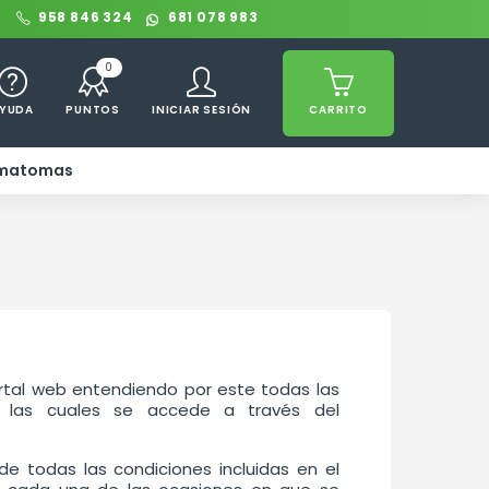
0
958 846 324
681 078 983
0
YUDA
PUNTOS
INICIAR SESIÓN
CARRITO
ematomas
rtal web entendiendo por este todas las
las cuales se accede a través del
de todas las condiciones incluidas en el