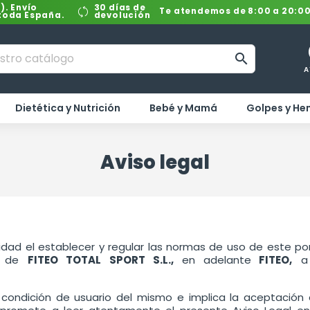
). Envío
30 días de
Te atendemos de 8:00 a 20:0
 toda España.
devolución

A
Dietética y Nutrición
Bebé y Mamá
Golpes y H
Aviso legal
idad el establecer y regular las normas de uso de este po
ad de
FITEO TOTAL SPORT S.L.,
en adelante
FITEO,
a 
la condición de usuario del mismo e implica la aceptación 