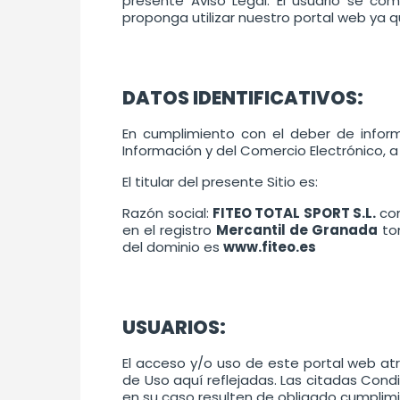
presente Aviso Legal. El usuario se c
proponga utilizar nuestro portal web ya q
DATOS IDENTIFICATIVOS:
En cumplimiento con el deber de informa
Información y del Comercio Electrónico, a 
El titular del presente Sitio es:
Razón social:
FITEO TOTAL SPORT S.L.
con
en el registro
Mercantil de Granada
t
del dominio es
www.fiteo.es
USUARIOS:
El acceso y/o uso de este portal web at
de Uso aquí reflejadas. Las citadas Con
en su caso resulten de obligado cumplim