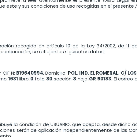
ompromete a leer atentamente el presente Aviso Legal 
ue este y sus condiciones de uso recogidas en el presente A
ción recogido en artículo 10 de la Ley 34/2002, de 11 de 
continuación, se reflejan los siguientes datos:
 CIF N:
B19640994
, Domicilio:
POL. IND. EL ROMERAL, C/ LOS
omo
1631
libro
0
folio
80
sección
8
hoja
GR 50183
. El correo
ribuye la condición de USUARIO, que acepta, desde dicho a
diciones serán de aplicación independientemente de las C
iento.