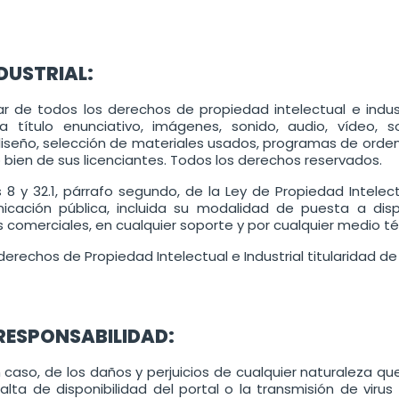
NDUSTRIAL:
lar de todos los derechos de propiedad intelectual e indu
título enunciativo, imágenes, sonido, audio, vídeo, s
diseño, selección de materiales usados, programas de orde
 bien de sus licenciantes. Todos los derechos reservados.
os 8 y 32.1, párrafo segundo, de la Ley de Propiedad Intel
unicación pública, incluida su modalidad de puesta a disp
comerciales, en cualquier soporte y por cualquier medio téc
erechos de Propiedad Intelectual e Industrial titularidad d
RESPONSABILIDAD:
aso, de los daños y perjuicios de cualquier naturaleza que 
alta de disponibilidad del portal o la transmisión de viru