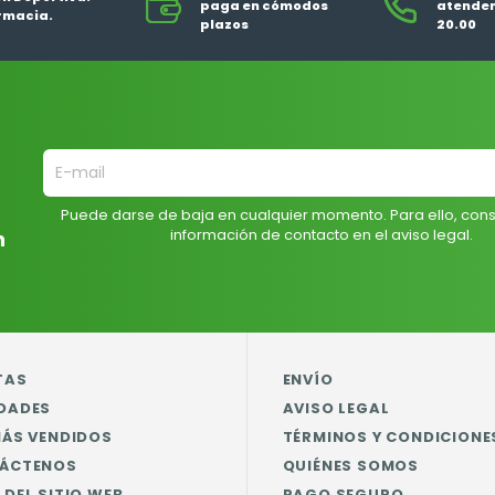
paga en cómodos
atendem
rmacia.
plazos
20.00
Puede darse de baja en cualquier momento. Para ello, cons
información de contacto en el aviso legal.
n
TAS
ENVÍO
DADES
AVISO LEGAL
MÁS VENDIDOS
TÉRMINOS Y CONDICIONE
ÁCTENOS
QUIÉNES SOMOS
DEL SITIO WEB
PAGO SEGURO