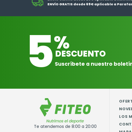
ENVÍO GRATIS desde 69€ aplicable a Parafa
5
%
DESCUENTO
Suscríbete a nuestro boletí
OFER
NOVE
LOS 
CONT
Te atendemos de 8:00 a 20:00
MAPA 