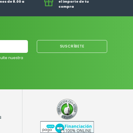
os de 8.00 a
el importe de tu
compra
ulte nuestra
S