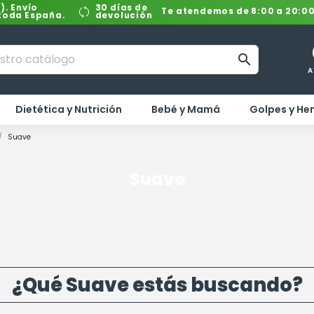
). Envío
30 días de
Te atendemos de 8:00 a 20:0
 toda España.
devolución

A
Dietética y Nutrición
Bebé y Mamá
Golpes y H
Suave
Suave
¿Qué Suave estás buscando?