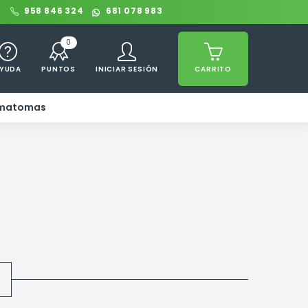
0
958 846 324
681 078 983
0
YUDA
PUNTOS
INICIAR SESIÓN
CARRITO
ematomas