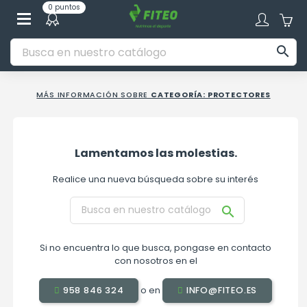
0 puntos

MÁS INFORMACIÓN SOBRE
CATEGORÍA: PROTECTORES
Lamentamos las molestias.
Realice una nueva búsqueda sobre su interés

Si no encuentra lo que busca, pongase en contacto
con nosotros en el
o en
958 846 324
INFO@FITEO.ES