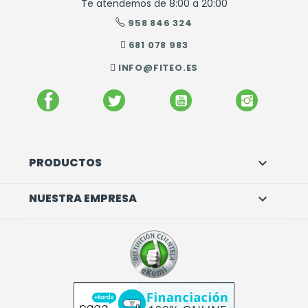
Te atendemos de 8:00 a 20:00
958 846 324
681 078 983
INFO@FITEO.ES
FACEBOOK
TWITTER
YOUTUBE
INSTAGR
PRODUCTOS

NUESTRA EMPRESA
