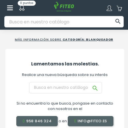
0 puntos

MÁS INFORMACIÓN SOBRE
CATEGORÍA: BLANQUEADOR
Lamentamos las molestias.
Realice una nueva búsqueda sobre su interés

Si no encuentra lo que busca, pongase en contacto
con nosotros en el
o en
958 846 324
INFO@FITEO.ES