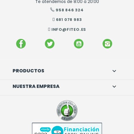
Te atendemos de 8:00 a 20:00
958 846 324
681 078 983
INFO@FITEO.ES
FACEBOOK
TWITTER
YOUTUBE
INSTAGR
PRODUCTOS

NUESTRA EMPRESA
