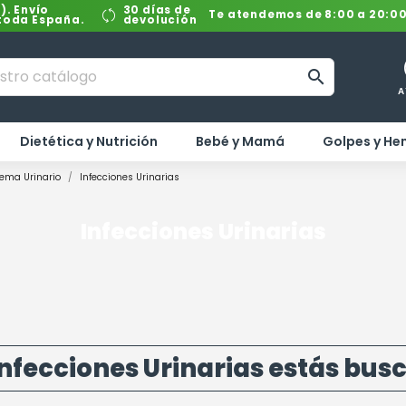
). Envío
30 días de
Te atendemos de 8:00 a 20:0
 toda España.
devolución

A
Dietética y Nutrición
Bebé y Mamá
Golpes y H
ema Urinario
Infecciones Urinarias
Infecciones Urinarias
nfecciones Urinarias estás bu