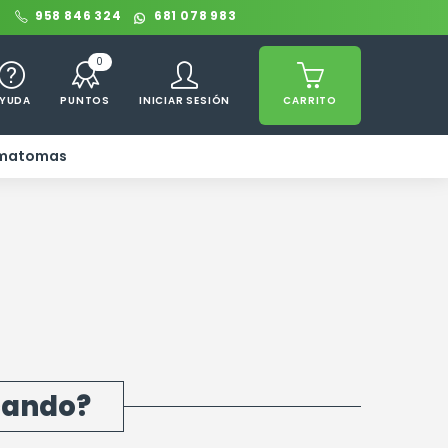
0
958 846 324
681 078 983
0
YUDA
PUNTOS
INICIAR SESIÓN
CARRITO
ematomas
scando?