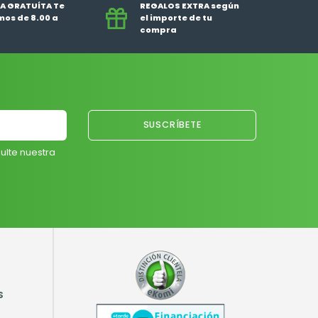
A GRATUÍTA Te
REGALOS EXTRA según
os de 8.00 a
el importe de tu
compra
ulte nuestra
S