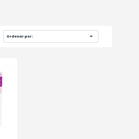

Ordenar por: