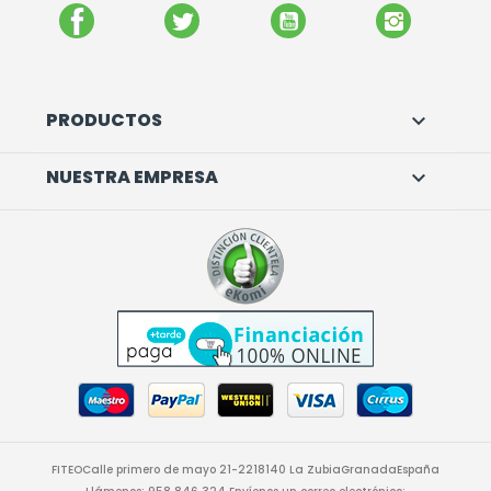
FACEBOOK
TWITTER
YOUTUBE
INSTAGR
PRODUCTOS

NUESTRA EMPRESA

FITEO
Calle primero de mayo 21-22
18140 La Zubia
Granada
España