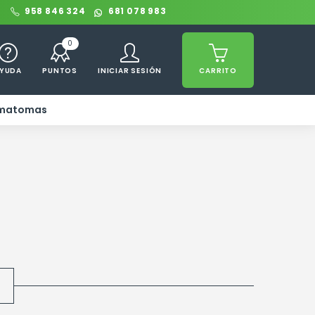
0
958 846 324
681 078 983
0
YUDA
PUNTOS
INICIAR SESIÓN
CARRITO
ematomas