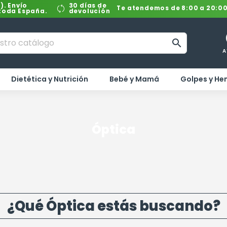
). Envío
30 días de
Te atendemos de 8:00 a 20:0
 toda España.
devolución

A
Dietética y Nutrición
Bebé y Mamá
Golpes y H
Óptica
¿Qué Óptica estás buscando?