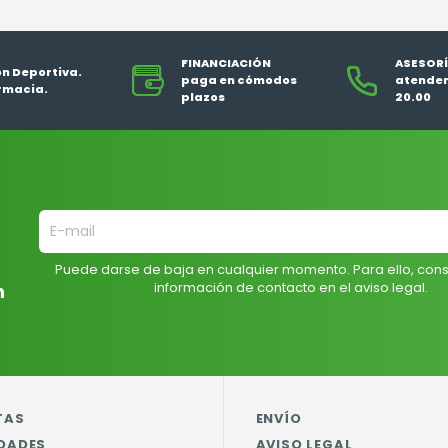
FINANCIACIÓN
ASESORÍ
ón Deportiva.
paga en cómodos
atendem
rmacia.
plazos
20.00
Puede darse de baja en cualquier momento. Para ello, cons
información de contacto en el aviso legal.
n
TAS
ENVÍO
DADES
AVISO LEGAL