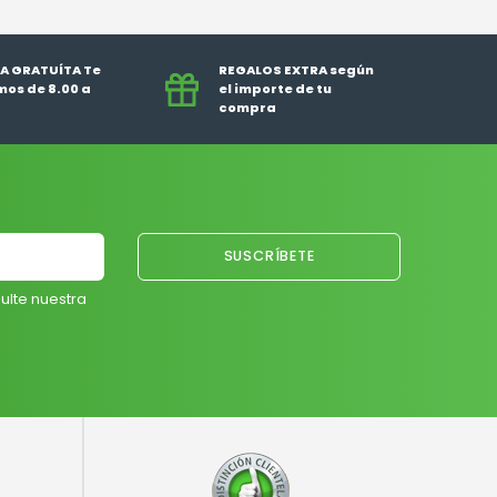
A GRATUÍTA Te
REGALOS EXTRA según
os de 8.00 a
el importe de tu
compra
ulte nuestra