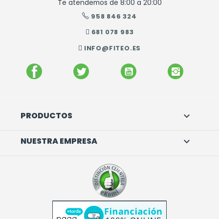
Te atendemos de 8:00 a 20:00
958 846 324
681 078 983
INFO@FITEO.ES
FACEBOOK
TWITTER
YOUTUBE
INSTAGR
PRODUCTOS

NUESTRA EMPRESA
