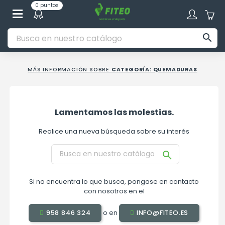
0 puntos

MÁS INFORMACIÓN SOBRE
CATEGORÍA: QUEMADURAS
Lamentamos las molestias.
Realice una nueva búsqueda sobre su interés

Si no encuentra lo que busca, pongase en contacto
con nosotros en el
o en
958 846 324
INFO@FITEO.ES