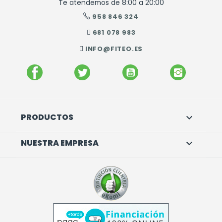
Te atendemos de 8:00 a 20:00
958 846 324
681 078 983
INFO@FITEO.ES
FACEBOOK
TWITTER
YOUTUBE
INSTAGR
PRODUCTOS

NUESTRA EMPRESA
