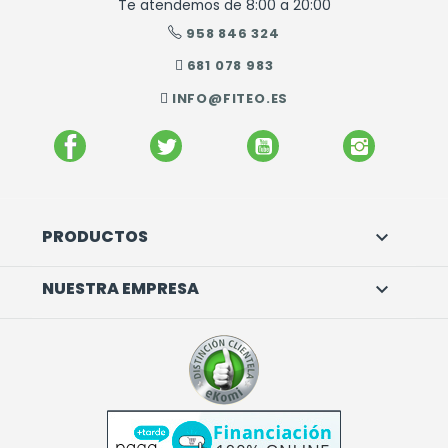
Te atendemos de 8:00 a 20:00
958 846 324
681 078 983
INFO@FITEO.ES
FACEBOOK
TWITTER
YOUTUBE
INSTAGR
PRODUCTOS

NUESTRA EMPRESA
