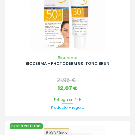
Bioderma
BIODERMA - PHOTODERM 50, TONO BRUN
Precio
21,95 €
base
Precio
12,07 €
Entrega en 24H
Producto + regalo
PRECIO REBAJADO