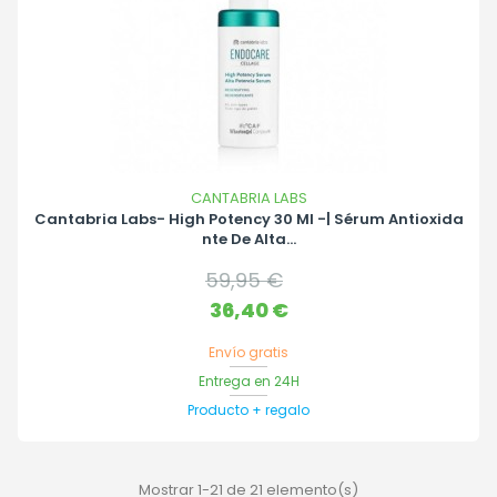
CANTABRIA LABS
Cantabria Labs- High Potency 30 Ml -| Sérum Antioxida
Nte De Alta...
Precio
59,95 €
base
Precio
36,40 €
Envío gratis
Entrega en 24H
Producto + regalo
Mostrar 1-21 de 21 elemento(s)