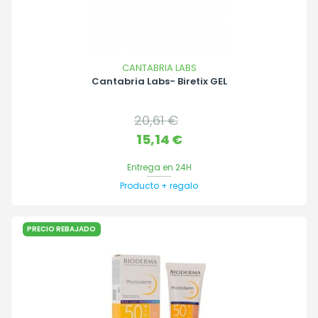
CANTABRIA LABS
Cantabria Labs- Biretix GEL
Precio
20,61 €
base
Precio
15,14 €
Entrega en 24H
Producto + regalo
PRECIO REBAJADO