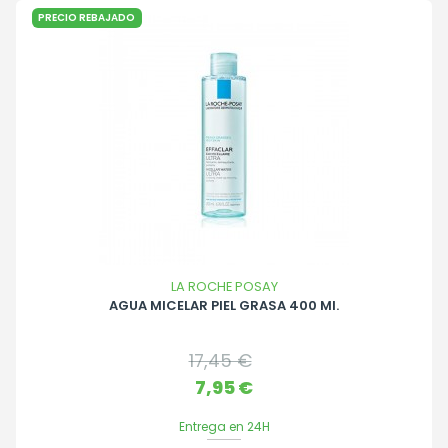
PRECIO REBAJADO
LA ROCHE POSAY
AGUA MICELAR PIEL GRASA 400 Ml.
Precio
17,45 €
base
Precio
7,95 €
Entrega en 24H