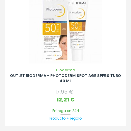
Bioderma
OUTLET BIODERMA - PHOTODERM SPOT AGE SPF50 TUBO
40 ML
Precio
17,95 €
base
Precio
12,21 €
Entrega en 24H
Producto + regalo