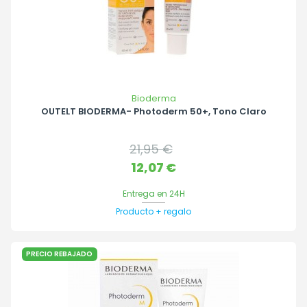
Bioderma
OUTELT BIODERMA- Photoderm 50+, Tono Claro
Precio
21,95 €
base
Precio
12,07 €
Entrega en 24H
Producto + regalo
PRECIO REBAJADO