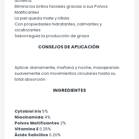
acneica.
Elimina los brillos faciales gracias a sus Polvos
Matificantes
La piel queda mate y nítida
Con propiedades hidratantes, calmantes y
cicatrizantes
Seborregula la producción de grasa
CONSEJOS DE APLICACIÓN
Aplicar diariamente, mañana y noche, masajeando
suavemente con movimientos circulares hasta su
total absorción.
INGREDIENTES
Cytobiol Iris
5%
Niacinamida
4%
Polvos Matificantes
2%
Vitamina E
0.25%
Ácido Salicílico
0.20%