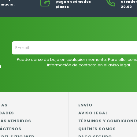
paga en cómodos
atendem
rmacia.
plazos
20.00
Puede darse de baja en cualquier momento. Para ello, cons
información de contacto en el aviso legal.
n
TAS
ENVÍO
DADES
AVISO LEGAL
MÁS VENDIDOS
TÉRMINOS Y CONDICIONE
ÁCTENOS
QUIÉNES SOMOS
DEL SITIO WEB
PAGO SEGURO