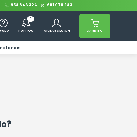
0
958 846 324
681 078 983
0
YUDA
PUNTOS
INICIAR SESIÓN
CARRITO
ematomas
do?