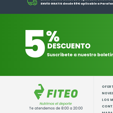
ENVÍO GRATIS desde 69€ aplicable a Parafa
5
%
DESCUENTO
Suscríbete a nuestro boletí
OFER
NOVE
LOS 
CONT
Te atendemos de 8:00 a 20:00
MAPA 