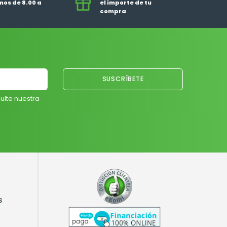
os de 8.00 a
el importe de tu
compra
ulte nuestra
S