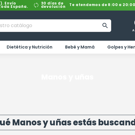
). Envío
30 días de
Te atendemos de 8:00 a 20:0
 toda España.
devolución

A
Dietética y Nutrición
Bebé y Mamá
Golpes y H
Manos y uñas
ué Manos y uñas estás buscan