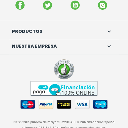
FACEBOOK
TWITTER
YOUTUBE
INSTAGR
PRODUCTOS

NUESTRA EMPRESA

FITEO
Calle primero de mayo 21-22
18140 La Zubia
Granada
España
Llámenos:
958 846 324
Envíenos un correo electrónico: