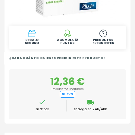
REGALO
ACUMULA 12
PREGUNTAS
SEGURO
PUNTOS
FRECUENTES
¿CADA CUÁNTO QUIERES RECIBIR ESTE PRODUCTO?
12,36 €
Impuestos incluidos
NUEVO

local_shipping
En Stock
Entrega en 24h/48h