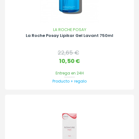
LA ROCHE POSAY
La Roche Posay Lipikar Gel Lavant 750ml
Precio
22,65 €
base
Precio
10,50 €
Entrega en 24H
Producto + regalo