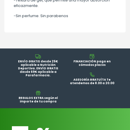
-Textura de gel, que permite una mayor absorción
eficazmente.
-Sin perfume. Sin parabenos
ENVÍO GRATIS desde 25€
FINANCIACIÓN paga en
aplicable a Nutrición
cómodos plazos
Deportiva. ENVÍO GRATIS
desde 69€ aplicable a
Parafarmacia.
ASESORÍA GRATUÍTA Te
atendemos de 8.00 a 20.00
REGALOS EXTRA según el
importe de tu compra