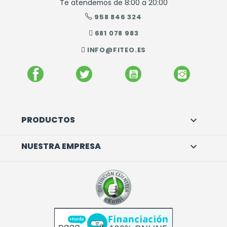
Te atendemos de 8:00 a 20:00
958 846 324
681 078 983
INFO@FITEO.ES
FACEBOOK
TWITTER
YOUTUBE
INSTAGR
PRODUCTOS

NUESTRA EMPRESA
