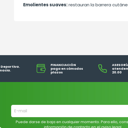
Emolientes suaves:
restauran la barrera cutánea
FINANCIACIÓN
ASESORÍ
 Deportiva.
paga en cómodos
atendem
macia.
plazos
20.00
Puede darse de baja en cualquier momento. Para ello, cons
información de contacto en el aviso legal.