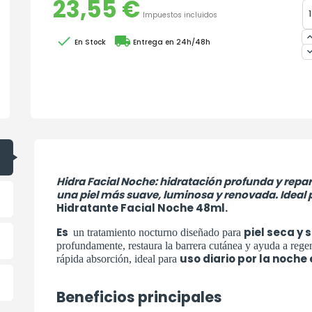
23,55 €
Impuestos incluidos

local_shipping
En Stock
Entrega en 24h/48h
Hidra Facial Noche: hidratación profunda y rep
una piel más suave, luminosa y renovada. Ideal p
Hidratante Facial Noche 48ml.
Es
piel seca y 
un tratamiento nocturno diseñado para
profundamente, restaura la barrera cutánea y ayuda a rege
uso diario por la noche 
rápida absorción, ideal para
Beneficios principales