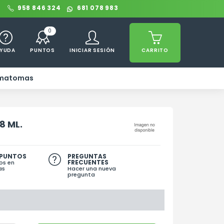
0
958 846 324
681 078 983
0
YUDA
PUNTOS
INICIAR SESIÓN
CARRITO
ematomas
8 ML.
 PUNTOS
PREGUNTAS
FRECUENTES
os en
as
Hacer una nueva
pregunta