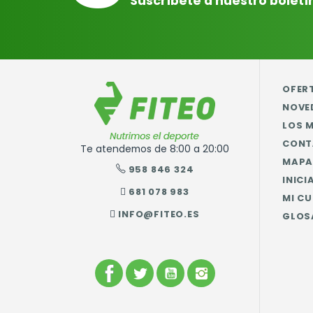
Suscríbete a nuestro boletí
OFER
NOVE
LOS 
CONT
Te atendemos de 8:00 a 20:00
MAPA 
958 846 324
INICI
681 078 983
MI C
INFO@FITEO.ES
GLOS
FACEBOOK
TWITTER
YOUTUBE
INSTAGRAM