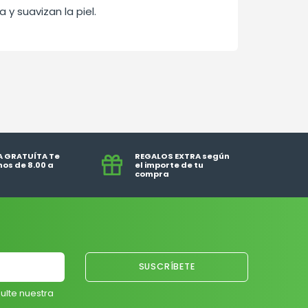
 y suavizan la piel.
A GRATUÍTA Te
REGALOS EXTRA según
os de 8.00 a
el importe de tu
compra
ulte nuestra