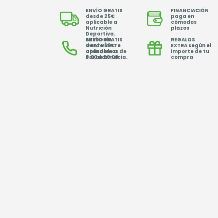
ENVÍO GRATIS
FINANCIACIÓN
desde 25€
paga en
aplicable a
cómodos
Nutrición
plazos
Deportiva.
ENVÍO GRATIS
ASESORÍA
REGALOS
desde 69€
GRATUÍTA Te
EXTRA según el
aplicable a
atendemos de
importe de tu
Parafarmacia.
8.00 a 20.00
compra