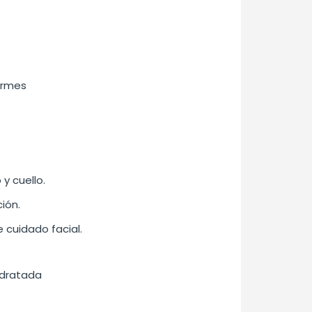
ermes
y cuello.
ión.
 cuidado facial.
idratada