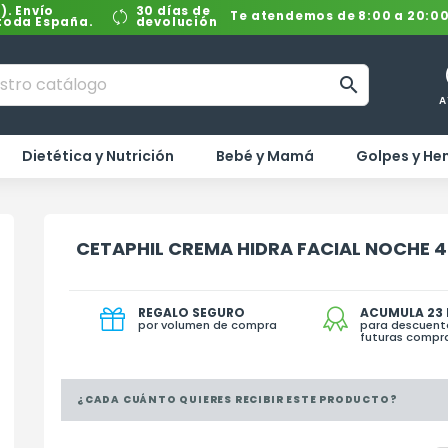
). Envío
30 días de
Te atendemos de 8:00 a 20:0
 toda España.
devolución

A
Dietética y Nutrición
Bebé y Mamá
Golpes y H
CETAPHIL CREMA HIDRA FACIAL NOCHE 4
REGALO SEGURO
ACUMULA 23
por volumen de compra
para descuent
futuras compr
¿CADA CUÁNTO QUIERES RECIBIR ESTE PRODUCTO?