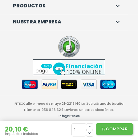
PRODUCTOS

NUESTRA EMPRESA

FITEO
Calle primero de mayo 21-22
18140 La Zubia
Granada
España
Llámenos:
958 846 324
Envíenos un correo electrónico:
info@fiteo.es
© 2026 - Software Ecommerce desarrollado por PrestaShop™
20,10 €
COMPRAR
Impuestos incluidos