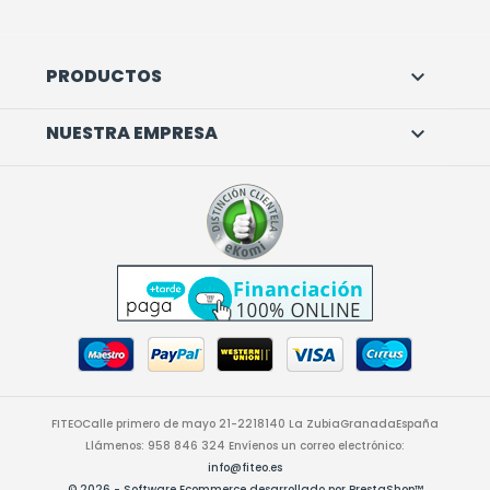
PRODUCTOS

NUESTRA EMPRESA

FITEO
Calle primero de mayo 21-22
18140 La Zubia
Granada
España
Llámenos:
958 846 324
Envíenos un correo electrónico:
info@fiteo.es
© 2026 - Software Ecommerce desarrollado por PrestaShop™