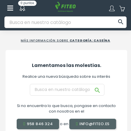
0 puntos

MÁS INFORMACIÓN SOBRE
CATEGORÍA: CASEÍNA
Lamentamos las molestias.
Realice una nueva búsqueda sobre su interés

Si no encuentra lo que busca, pongase en contacto
con nosotros en el
o en
958 846 324
INFO@FITEO.ES