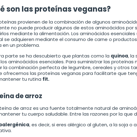
é son las proteínas veganas?
roteínas provienen de la combinación de algunos aminoácid
ente no puede producir algunos de estos aminoácidos por si
irlos mediante la alimentación. Los aminoácidos esenciales
al se adquieren mediante el consumo de carne o productos
a en un problema.
tra parte se ha descubierto que plantas como la
quinoa
, la
los aminoácidos esenciales. Para suministrar las proteínas
ar la combinación perfecta de legumbre, cereales y otros t
e ofrecemos las proteínas veganas para facilitarte que ten
mantener tu rutina
fit.
eína de arroz
teína de arroz es una fuente totalmente natural de aminoác
antener tu cuerpo saludable. Entre las razones por la que 
oalergénica
, es decir, si eres alérgico al gluten, a la soja 
ativa.