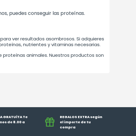
anos, puedes conseguir las proteínas.
 para ver resultados asombrosos. Si adquieres
oteínas, nutrientes y vitaminas necesarias.
e proteínas animales. Nuestros productos son
A GRATUÍTA Te
REGALOS EXTRA según
os de 8.00 a
el importe de tu
compra