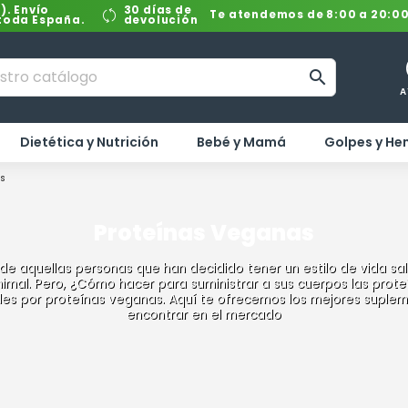
). Envío
30 días de
Te atendemos de 8:00 a 20:0
 toda España.
devolución

A
Dietética y Nutrición
Bebé y Mamá
Golpes y H
as
Proteínas Veganas
 de aquellas personas que han decidido tener un estilo de vida sa
imal. Pero, ¿Cómo hacer para suministrar a sus cuerpos las prot
males por proteínas veganas. Aquí te ofrecemos los mejores supl
encontrar en el mercado