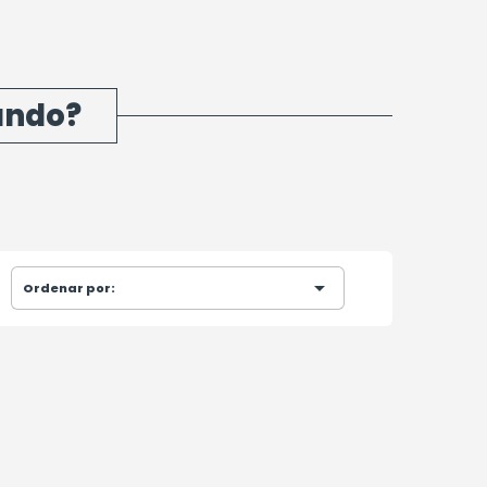
ando?

Ordenar por: