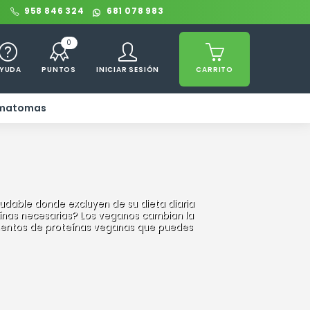
0
958 846 324
681 078 983
0
YUDA
PUNTOS
INICIAR SESIÓN
CARRITO
ematomas
ludable donde excluyen de su dieta diaria
eínas necesarias? Los veganos cambian la
ementos de proteínas veganas que puedes