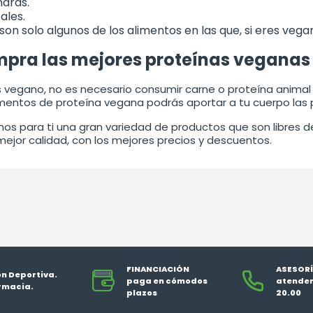
dras.
ales.
son solo algunos de los alimentos en las que, si eres veg
pra las mejores proteínas veganas
s vegano, no es necesario consumir carne o proteína animal
entos de proteína vegana podrás aportar a tu cuerpo las pr
os para ti una gran variedad de productos que son libres d
mejor calidad, con los mejores precios y descuentos.
FINANCIACIÓN
ASESORÍ
ón Deportiva.
paga en cómodos
atendem
rmacia.
plazos
20.00