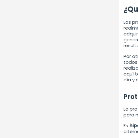
¿Qu
Las p
realm
adquir
gener
result
Por o
todos 
realiz
aquí t
día y 
Prot
La pro
para m
Es
hip
altern