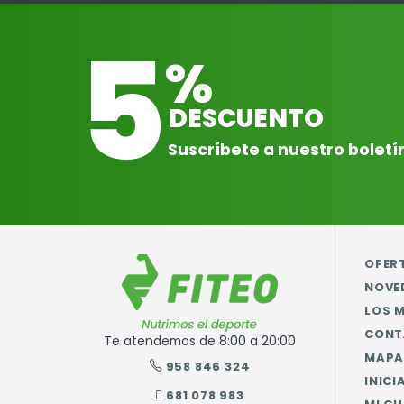
5
%
DESCUENTO
Suscríbete a nuestro boletí
OFER
NOVE
LOS 
CONT
Te atendemos de 8:00 a 20:00
MAPA 
958 846 324
INICI
681 078 983