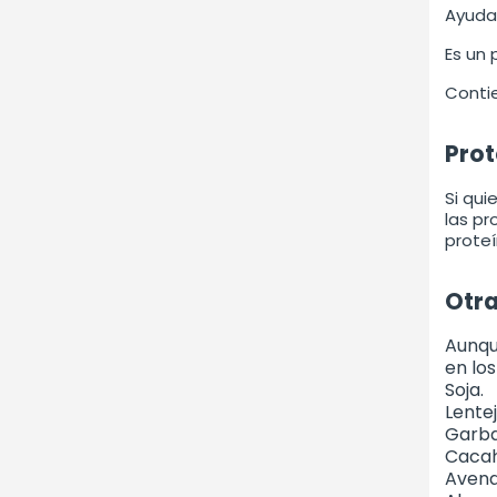
Ayuda 
Es un
Contie
Prot
Si qui
las pr
proteí
Otra
Aunqu
en lo
Soja.
Lentej
Garba
Cacah
Avena