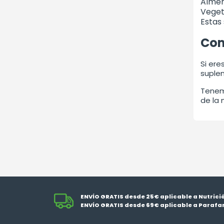
Almen
Veget
Estas 
Com
Si ere
suplem
Tenem
de la 
ENVÍO GRATIS desde 25€ aplicable a Nutrici
ENVÍO GRATIS desde 69€ aplicable a Parafa