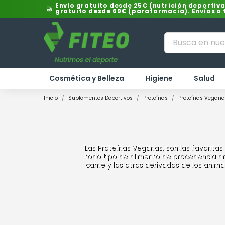
Envío gratuito desde 25€ (nutrición deportiva
gratuito desde 69€ (parafarmacia). Envíos a
Cosmética y Belleza
Higiene
Salud
Inicio
Suplementos Deportivos
Proteínas
Proteínas Vegan
Las Proteínas Veganas, son las favoritas
todo tipo de alimento de procedencia an
carne y los otros derivados de los ani