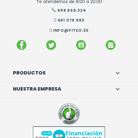
Te atendemos de 8:00 a 20:00
958 846 324
681 078 983
INFO@FITEO.ES
FACEBOOK
TWITTER
YOUTUBE
INSTAGR
PRODUCTOS

NUESTRA EMPRESA
