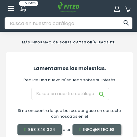
0 puntos

MÁS INFORMACIÓN SOBRE
CATEGORÍA: RACE TT
Lamentamos las molestias.
Realice una nueva búsqueda sobre su interés

Si no encuentra lo que busca, pongase en contacto
con nosotros en el
o en
958 846 324
INFO@FITEO.ES