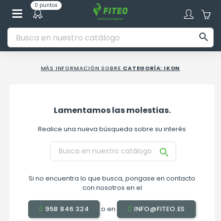
0 puntos

MÁS INFORMACIÓN SOBRE
CATEGORÍA: IKON
Lamentamos las molestias.
Realice una nueva búsqueda sobre su interés

Si no encuentra lo que busca, pongase en contacto
con nosotros en el
o en
958 846 324
INFO@FITEO.ES