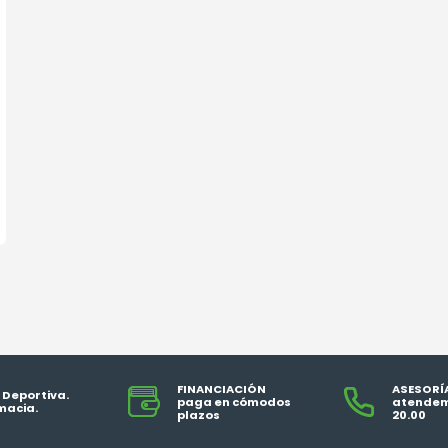
FINANCIACIÓN
ASESORÍ
 Deportiva.
paga en cómodos
atendem
macia.
plazos
20.00