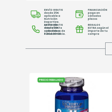
ENVÍO GRATIS
FINANCIACIÓN
desde 25€
paga en
aplicable a
cómodos
Nutrición
plazos
Deportiva.
ENVÍO GRATIS
ASESORÍA
REGALOS
desde 69€
GRATUÍTA Te
EXTRA según el
aplicable a
atendemos de
importe de tu
Parafarmacia.
8.00 a 20.00
compra
PRECIO REBAJADO