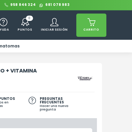
0
958 846 324
681 078 983
0
YUDA
PUNTOS
INICIAR SESIÓN
CARRITO
ematomas
O + VITAMINA
 PUNTOS
PREGUNTAS
FRECUENTES
os en
as
Hacer una nueva
pregunta