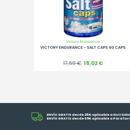
Victory Endurance
VICTORY ENDURANCE - SALT CAPS 90 CAPS
Precio
Precio
17,59 €
15,02 €
base
ENVÍO GRATIS desde 25€ aplicable a Nutrición
ENVÍO GRATIS desde 69€ aplicable a Parafar