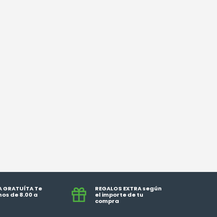
A GRATUÍTA Te
REGALOS EXTRA según
os de 8.00 a
el importe de tu
compra