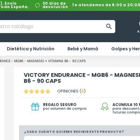
). Envío
30 días de
Te atendemos de 8:00 a 20:0
 toda España.
devolución

A
Dietética y Nutrición
Bebé y Mamá
Golpes y H
RANCE - MGB6 - MAGNESIO + VITAMINA B6 - 90 CAPS
VICTORY ENDURANCE - MGB6 - MAGNESI
B6 - 90 CAPS
OPINIONES (
3
)
REGALO SEGURO
ACUMULA 10
por volumen de compra
para descuent
futuras compr
¿CADA CUÁNTO QUIERES RECIBIR ESTE PRODUCTO?