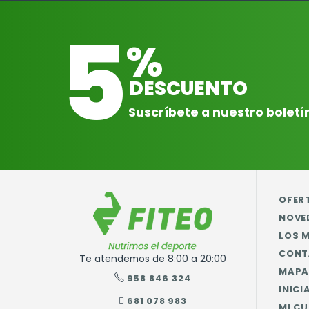
5
%
DESCUENTO
Suscríbete a nuestro boletí
OFER
NOVE
LOS 
CONT
Te atendemos de 8:00 a 20:00
MAPA 
958 846 324
INICI
681 078 983
MI C