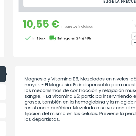
ELIGE LA FRECU
10,55 €
Impuestos incluidos

local_shipping
In Stock
Entrega en 24h/48h
Magnesio y Vitamina B6, Mezclados en niveles id
mayor. - El Magnesio: Es indispensable para nues
los mecanismos de contracción y relajación musc
sangre. - La Vitamina B6: participa interviniendo
grasos, también en la hemoglobina y la mioglobi
resistencia aeróbica. Mezclado a su vez con el m
fijación del mismo en las células. Previene la p
los deportistas.