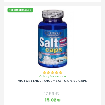
PRECIO REBAJADO
Victory Endurance
VICTORY ENDURANCE - SALT CAPS 90 CAPS
Precio
17,59 €
base
Precio
15,02 €