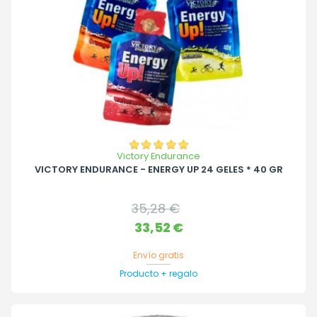
Victory Endurance
VICTORY ENDURANCE - ENERGY UP 24 GELES * 40 GR
Precio
35,28 €
base
Precio
33,52 €
Envío gratis
Producto + regalo