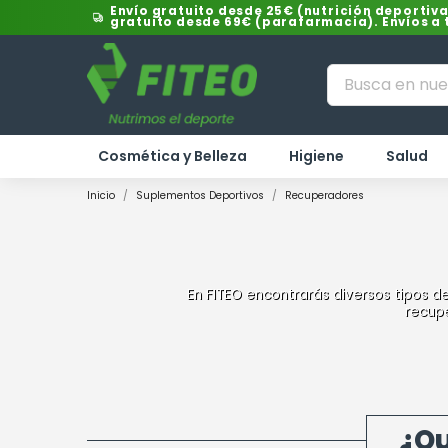
Envío gratuito desde 25€ (nutrición deportiva
gratuito desde 69€ (parafarmacia). Envíos a
Cosmética y Belleza
Higiene
Salud
Inicio
Suplementos Deportivos
Recuperadores
En FITEO encontrarás diversos tipos 
recupe
¿Qu