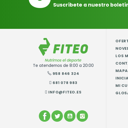
Suscríbete a nuestro boletí
OFER
NOVE
LOS 
CONT
Te atendemos de 8:00 a 20:00
MAPA 
958 846 324
INICI
681 078 983
MI C
INFO@FITEO.ES
GLOS
FACEBOOK
TWITTER
YOUTUBE
INSTAGRAM