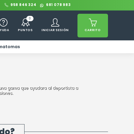
0
958 846 324
681 078 983
0
YUDA
PUNTOS
INICIAR SESIÓN
CARRITO
ematomas
 una gama que ayudara al deportista a
siones.
ndo?