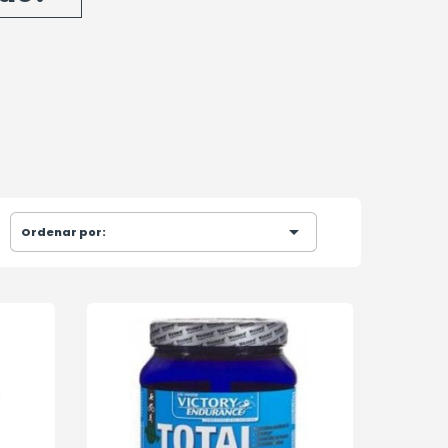

Ordenar por: