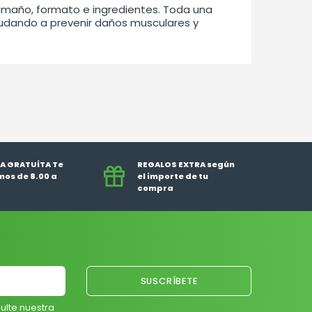
tamaño, formato e ingredientes. Toda una
udando a prevenir daños musculares y
A GRATUÍTA Te
REGALOS EXTRA según
os de 8.00 a
el importe de tu
compra
ulte nuestra