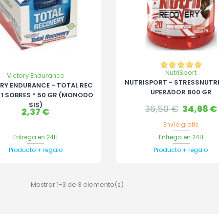
NutriSport
Victory Endurance
NUTRISPORT - STRESSNUTRI
RY ENDURANCE - TOTAL REC
UPERADOR 800 GR
 1 SOBRES * 50 GR (MONODO
SIS)
Precio
Precio
36,50 €
34,68 €
Precio
2,37 €
base
Envío gratis
Entrega en 24H
Entrega en 24H
Producto + regalo
Producto + regalo
Mostrar 1-3 de 3 elemento(s)