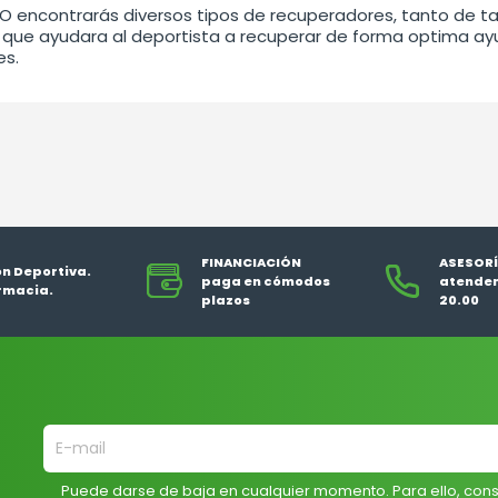
EO encontrarás diversos tipos de recuperadores, tanto de 
que ayudara al deportista a recuperar de forma optima ay
es.
FINANCIACIÓN
ASESORÍ
ón Deportiva.
paga en cómodos
atendem
rmacia.
plazos
20.00
Puede darse de baja en cualquier momento. Para ello, cons