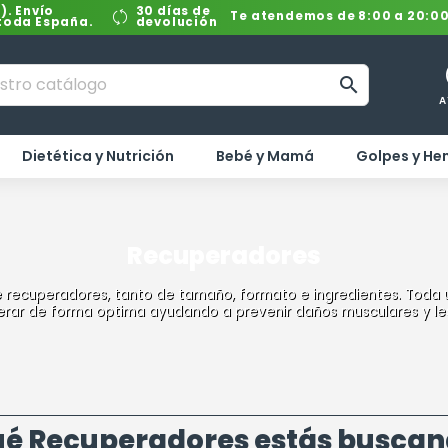
). Envío
30 días de
Te atendemos de 8:00 a 20:0
 toda España.
devolución

A
Dietética y Nutrición
Bebé y Mamá
Golpes y H
Recuperadores
de recuperadores, tanto de tamaño, formato e ingredientes. Toda
rar de forma optima ayudando a prevenir daños musculares y le
é Recuperadores estás busca