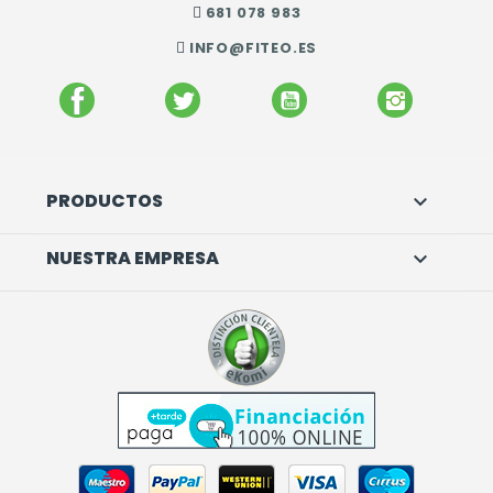
681 078 983
INFO@FITEO.ES
FACEBOOK
TWITTER
YOUTUBE
INSTAGR
PRODUCTOS

NUESTRA EMPRESA
