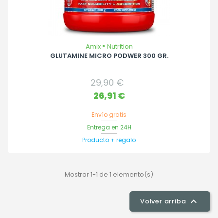
Amix ® Nutrition
GLUTAMINE MICRO PODWER 300 GR.
Precio
29,90 €
base
Precio
26,91 €
Envío gratis
Entrega en 24H
Producto + regalo
Mostrar 1-1 de 1 elemento(s)

Volver arriba