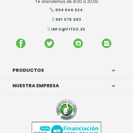
Te atendemos de 8:00 a 20:00
958 846 324
681 078 983
INFO@FITEO.ES
FACEBOOK
TWITTER
YOUTUBE
INSTAGR
PRODUCTOS

NUESTRA EMPRESA
