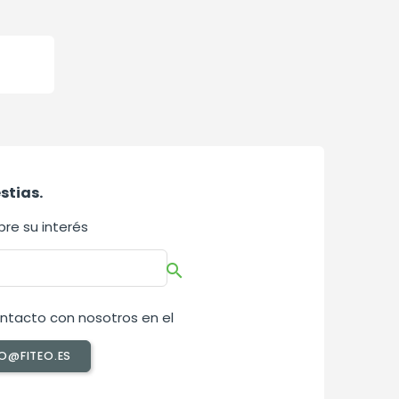
stias.
re su interés

ntacto con nosotros en el
O@FITEO.ES