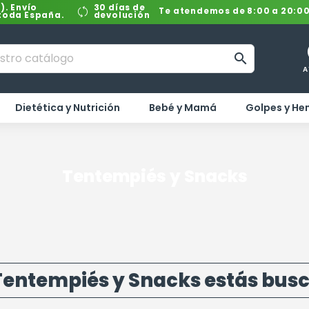
). Envío
30 días de
Te atendemos de 8:00 a 20:0
 toda España.
devolución

A
Dietética y Nutrición
Bebé y Mamá
Golpes y H
Tentempiés y Snacks
Tentempiés y Snacks estás bus