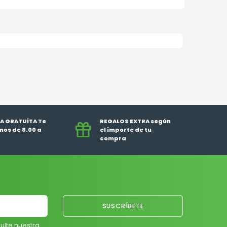
A GRATUÍTA Te
REGALOS EXTRA según
os de 8.00 a
el importe de tu
compra
ulte nuestra