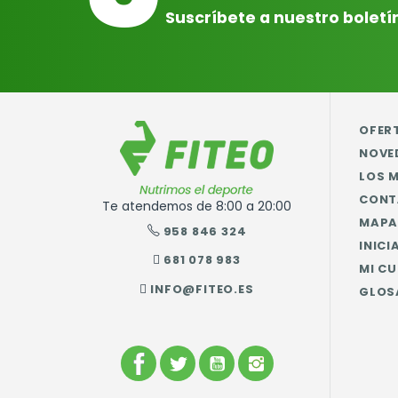
Suscríbete a nuestro boletí
OFER
NOVE
LOS 
CONT
Te atendemos de 8:00 a 20:00
MAPA 
958 846 324
INICI
681 078 983
MI C
INFO@FITEO.ES
GLOS
FACEBOOK
TWITTER
YOUTUBE
INSTAGRAM