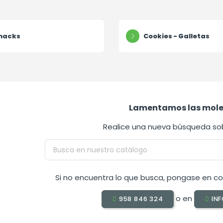
nacks
Cookies - Galletas
Lamentamos las mole
Realice una nueva búsqueda sob
Si no encuentra lo que busca, pongase en co
o en
958 846 324
INF