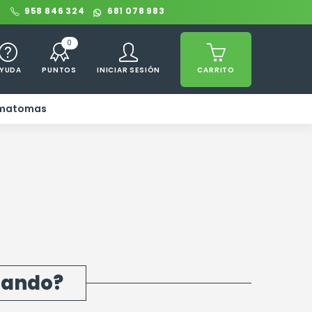
0
958 846 324
681 078 983
0
YUDA
PUNTOS
INICIAR SESIÓN
CARRITO
ematomas
cando?