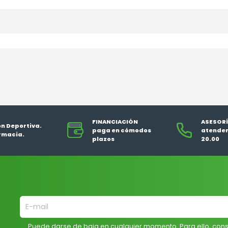
FINANCIACIÓN
ASESORÍ
ón Deportiva.
paga en cómodos
atendem
rmacia.
plazos
20.00
Puede darse de baja en cualquier momento. Para ello, cons