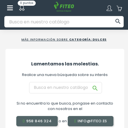
0 puntos

MÁS INFORMACIÓN SOBRE
CATEGORÍA: DULCES
Lamentamos las molestias.
Realice una nueva búsqueda sobre su interés

Si no encuentra lo que busca, pongase en contacto
con nosotros en el
o en
958 846 324
INFO@FITEO.ES