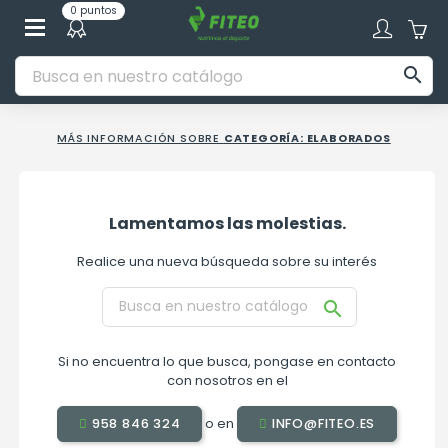
0 puntos

MÁS INFORMACIÓN SOBRE
CATEGORÍA: ELABORADOS
Lamentamos las molestias.
Realice una nueva búsqueda sobre su interés

Si no encuentra lo que busca, pongase en contacto
con nosotros en el
o en
958 846 324
INFO@FITEO.ES