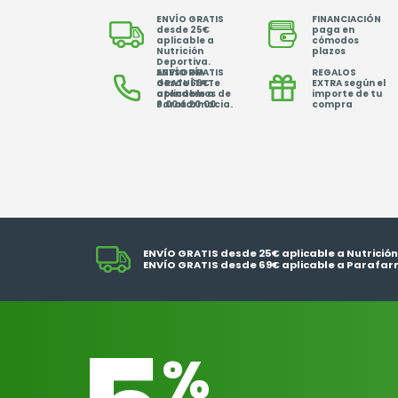
ENVÍO GRATIS
FINANCIACIÓN
desde 25€
paga en
aplicable a
cómodos
Nutrición
plazos
Deportiva.
ENVÍO GRATIS
ASESORÍA
REGALOS
desde 69€
GRATUÍTA Te
EXTRA según el
aplicable a
atendemos de
importe de tu
Parafarmacia.
8.00 a 20.00
compra
ENVÍO GRATIS desde 25€ aplicable a Nutrición
ENVÍO GRATIS desde 69€ aplicable a Parafar
%