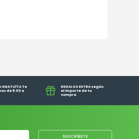
A GRATUÍTA Te
REGALOS EXTRA según
os de 8.00 a
el importe de tu
compra