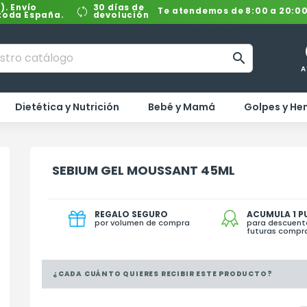
). Envío
30 días de
Te atendemos de 8:00 a 20:0
 toda España.
devolución

A
Dietética y Nutrición
Bebé y Mamá
Golpes y H
SEBIUM GEL MOUSSANT 45ML
REGALO SEGURO
ACUMULA 1 
por volumen de compra
para descuent
futuras compr
¿CADA CUÁNTO QUIERES RECIBIR ESTE PRODUCTO?