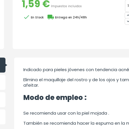
1,59 €
Impuestos incluidos

local_shipping
En Stock
Entrega en 24h/48h
Indicado para pieles jóvenes con tendencia acnéi
Elimina el maquillaje del rostro y de los ojos y 
afeitar.
Modo de empleo :
Se recomienda usar con la piel mojada .
También se recomienda hacer la espuma en la ma