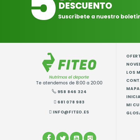
5
DESCUENTO
Suscríbete a nuestro boletí
OFER
NOVE
LOS 
CONT
Te atendemos de 8:00 a 20:00
MAPA 
958 846 324
INICI
681 078 983
MI C
INFO@FITEO.ES
GLOS
FACEBOOK
TWITTER
YOUTUBE
INSTAGRAM