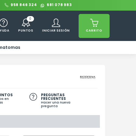
0
958 846 324
681 078 983
0
YUDA
PUNTOS
INICIAR SESIÓN
CARRITO
ematomas
PUNTOS
PREGUNTAS
FRECUENTES
os en
as
Hacer una nueva
pregunta