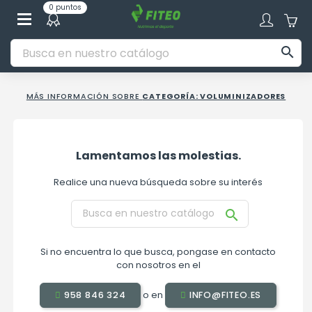
0 puntos

MÁS INFORMACIÓN SOBRE
CATEGORÍA: VOLUMINIZADORES
Lamentamos las molestias.
Realice una nueva búsqueda sobre su interés

Si no encuentra lo que busca, pongase en contacto
con nosotros en el
o en
958 846 324
INFO@FITEO.ES