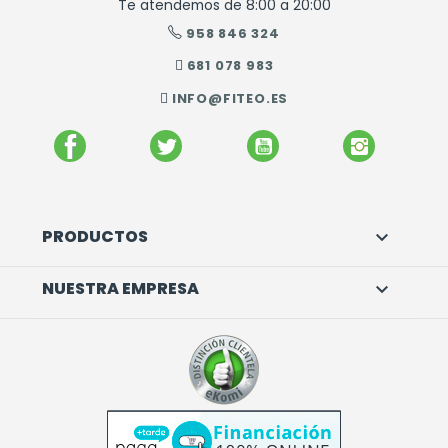
Te atendemos de 8:00 a 20:00
958 846 324
681 078 983
INFO@FITEO.ES
FACEBOOK
TWITTER
YOUTUBE
INSTAGR
PRODUCTOS

NUESTRA EMPRESA
