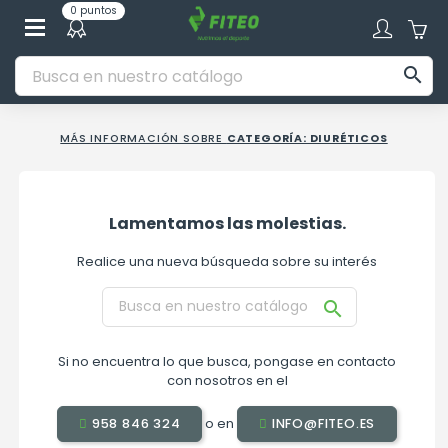
0 puntos

MÁS INFORMACIÓN SOBRE
CATEGORÍA: DIURÉTICOS
Lamentamos las molestias.
Realice una nueva búsqueda sobre su interés

Si no encuentra lo que busca, pongase en contacto
con nosotros en el
o en
958 846 324
INFO@FITEO.ES