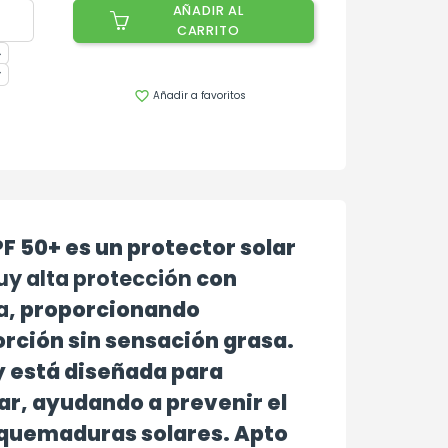
AÑADIR AL
CARRITO
Añadir a favoritos

F 50+ es un protector solar
y alta protección
con
a
, proporcionando
orción sin sensación grasa.
 y está diseñada para
lar, ayudando a prevenir el
 quemaduras solares. Apto