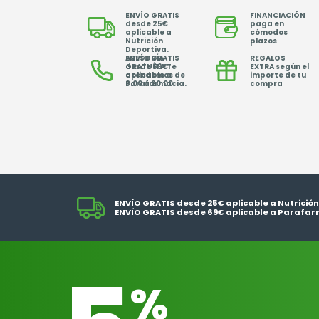
ENVÍO GRATIS
FINANCIACIÓN
desde 25€
paga en
aplicable a
cómodos
Nutrición
plazos
Deportiva.
ENVÍO GRATIS
ASESORÍA
REGALOS
desde 69€
GRATUÍTA Te
EXTRA según el
aplicable a
atendemos de
importe de tu
Parafarmacia.
8.00 a 20.00
compra
ENVÍO GRATIS desde 25€ aplicable a Nutrición
ENVÍO GRATIS desde 69€ aplicable a Parafar
%