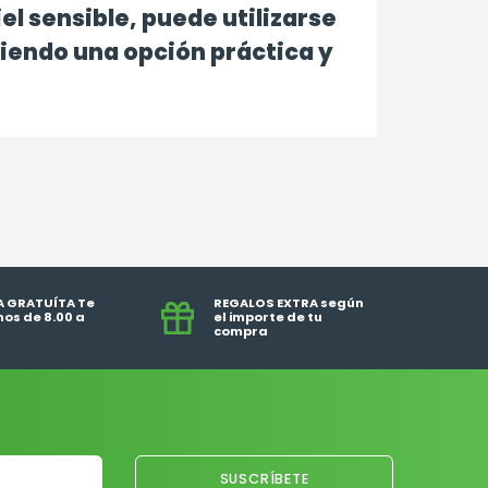
iel sensible, puede utilizarse
siendo una opción práctica y
A GRATUÍTA Te
REGALOS EXTRA según
os de 8.00 a
el importe de tu
compra