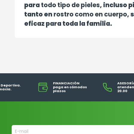
para
todo tipo de pieles
, incluso p
tanto en
rostro como en cuerpo
, 
eficaz para toda la familia.
FINANCIACIÓN
ASESORÍ
 Deportiva.
paga en cómodos
atendem
macia.
plazos
20.00