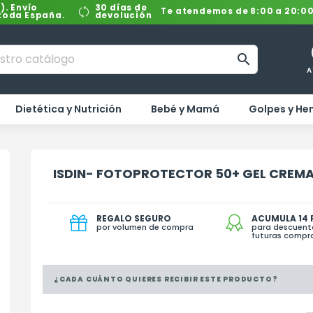
). Envío
30 días de
Te atendemos de 8:00 a 20:0
 toda España.
devolución

A
Dietética y Nutrición
Bebé y Mamá
Golpes y H
ISDIN- FOTOPROTECTOR 50+ GEL CREM
REGALO SEGURO
ACUMULA 14
por volumen de compra
para descuent
futuras compr
¿CADA CUÁNTO QUIERES RECIBIR ESTE PRODUCTO?