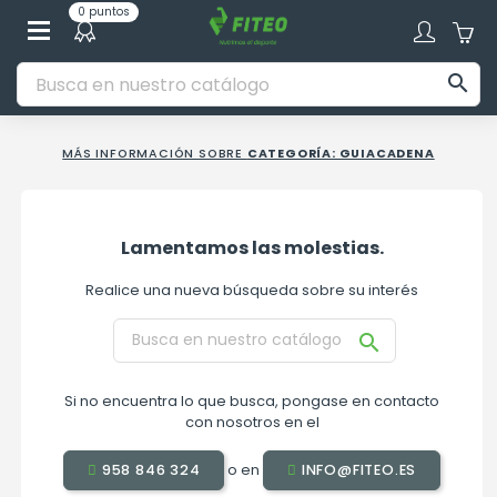
0 puntos

MÁS INFORMACIÓN SOBRE
CATEGORÍA: GUIACADENA
Lamentamos las molestias.
Realice una nueva búsqueda sobre su interés

Si no encuentra lo que busca, pongase en contacto
con nosotros en el
o en
958 846 324
INFO@FITEO.ES