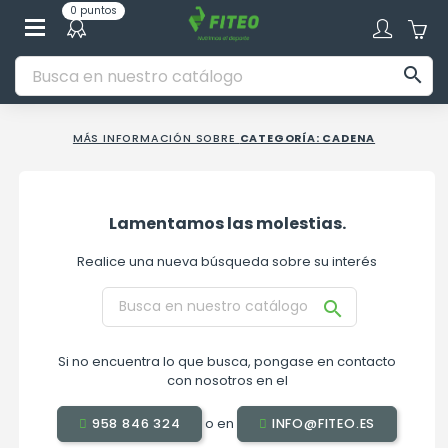
0 puntos

MÁS INFORMACIÓN SOBRE
CATEGORÍA: CADENA
Lamentamos las molestias.
Realice una nueva búsqueda sobre su interés

Si no encuentra lo que busca, pongase en contacto
con nosotros en el
o en
958 846 324
INFO@FITEO.ES