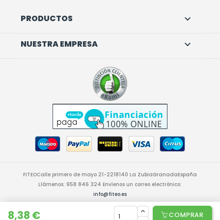
PRODUCTOS

NUESTRA EMPRESA

FITEO
Calle primero de mayo 21-22
18140 La Zubia
Granada
España
Llámenos:
958 846 324
Envíenos un correo electrónico:
info@fiteo.es
© 2026 - Software Ecommerce desarrollado por PrestaShop™
8,38 €
COMPRAR