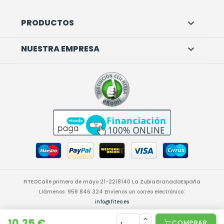
PRODUCTOS

NUESTRA EMPRESA

FITEO
Calle primero de mayo 21-22
18140 La Zubia
Granada
España
Llámenos:
958 846 324
Envíenos un correo electrónico:
info@fiteo.es
© 2026 - Software Ecommerce desarrollado por PrestaShop™
10,25 €
COMPRAR