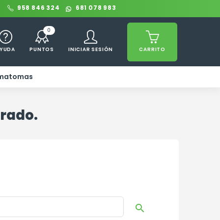
0
958 846 324
681 078 983
0
YUDA
PUNTOS
INICIAR SESIÓN
CARRITO
ematomas
trado.
