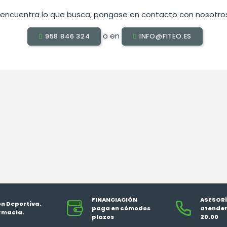
o encuentra lo que busca, pongase en contacto con nosotros
o en
958 846 324
INFO@FITEO.ES
FINANCIACIÓN
ASESORÍ
ón Deportiva.
paga en cómodos
atendem
rmacia.
plazos
20.00