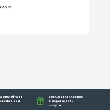
 en el
A GRATUÍTA Te
REGALOS EXTRA según
os de 8.00 a
el importe de tu
compra