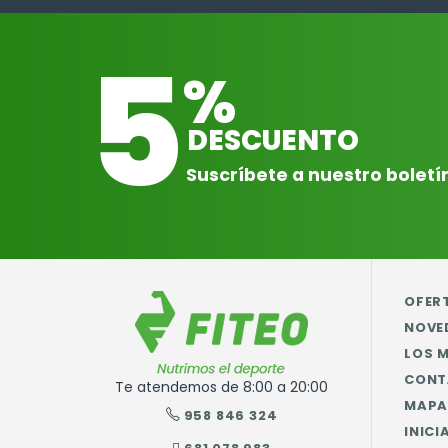
5
%
DESCUENTO
Suscríbete a nuestro boletí
OFER
NOVE
LOS 
CONT
Te atendemos de 8:00 a 20:00
MAPA 
958 846 324
INICI