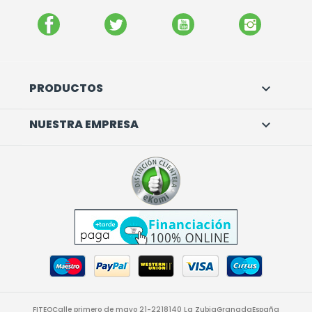
FACEBOOK
TWITTER
YOUTUBE
INSTAGR
PRODUCTOS

NUESTRA EMPRESA

FITEO
Calle primero de mayo 21-22
18140 La Zubia
Granada
España