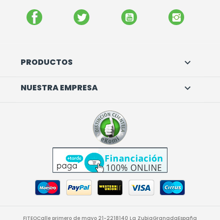
FACEBOOK
TWITTER
YOUTUBE
INSTAGR
PRODUCTOS

NUESTRA EMPRESA

FITEO
Calle primero de mayo 21-22
18140 La Zubia
Granada
España