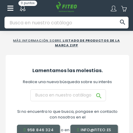
0 puntos

MÁS INFORMACIÓN SOBRE
LISTADO DE PRODUCTOS DE LA
MARCA ZIPP
Lamentamos las molestias.
Realice una nueva búsqueda sobre su interés

Si no encuentra lo que busca, pongase en contacto
con nosotros en el
o en
958 846 324
INFO@FITEO.ES