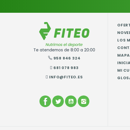
OFER
NOVE
LOS 
CONT
Te atendemos de 8:00 a 20:00
MAPA 
958 846 324
INICI
681 078 983
MI C
INFO@FITEO.ES
GLOS
FACEBOOK
TWITTER
YOUTUBE
INSTAGRAM