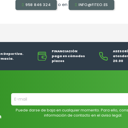
o en
958 846 324
INFO@FITEO.ES
FINANCIACIÓN
ASESORÍ
ón Deportiva.
paga en cómodos
atendem
rmacia.
plazos
20.00
Puede darse de baja en cualquier momento. Para ello, cons
información de contacto en el aviso legal.
n