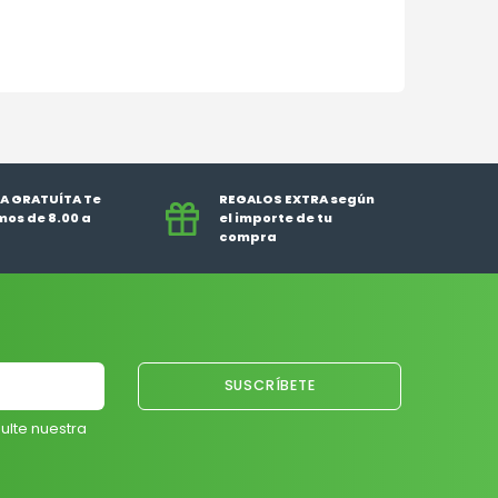
A GRATUÍTA Te
REGALOS EXTRA según
os de 8.00 a
el importe de tu
compra
ulte nuestra