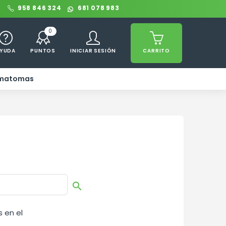
0
958 846 324
681 078 983
0
YUDA
PUNTOS
INICIAR SESIÓN
CARRITO
ematomas

 en el