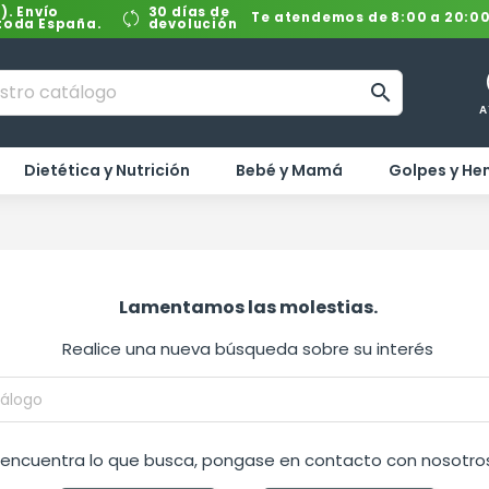
). Envío
30 días de
Te atendemos de 8:00 a 20:0
 toda España.
devolución

A
Dietética y Nutrición
Bebé y Mamá
Golpes y H
Lamentamos las molestias.
Realice una nueva búsqueda sobre su interés
o encuentra lo que busca, pongase en contacto con nosotros