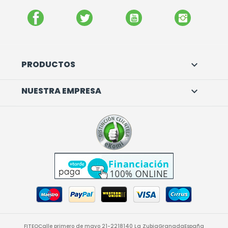
FACEBOOK
TWITTER
YOUTUBE
INSTAGR
PRODUCTOS

NUESTRA EMPRESA

FITEO
Calle primero de mayo 21-22
18140 La Zubia
Granada
España