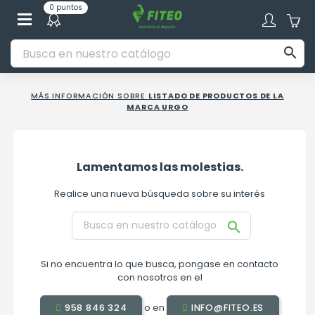
0 puntos

MÁS INFORMACIÓN SOBRE
LISTADO DE PRODUCTOS DE LA
MARCA URGO
Lamentamos las molestias.
Realice una nueva búsqueda sobre su interés

Si no encuentra lo que busca, pongase en contacto
con nosotros en el
o en
958 846 324
INFO@FITEO.ES