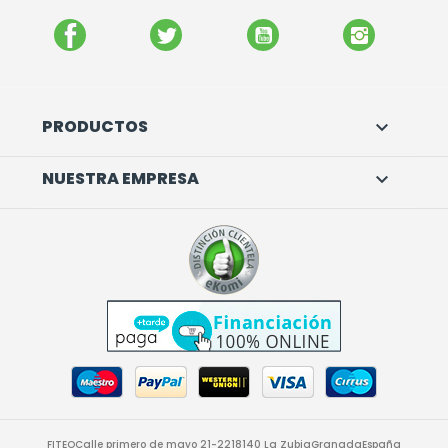
FACEBOOK
TWITTER
YOUTUBE
INSTAGR
PRODUCTOS

NUESTRA EMPRESA

FITEO
Calle primero de mayo 21-22
18140 La Zubia
Granada
España